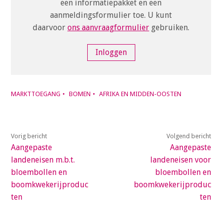
een informatiepakket en een
a
aanmeldingsformulier toe. U kunt
i
daarvoor
ons aanvraagformulier
gebruiken.
n
c
Inloggen
o
n
t
e
MARKTTOEGANG
BOMEN
AFRIKA EN MIDDEN-OOSTEN
n
t
Vorig bericht
Volgend bericht
Aangepaste
Aangepaste
landeneisen m.b.t.
landeneisen voor
bloembollen en
bloembollen en
boomkwekerijproduc
boomkwekerijproduc
ten
ten