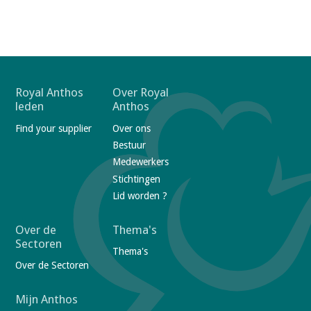
F
Royal Anthos
Over Royal
leden
Anthos
o
Find your supplier
Over ons
o
Bestuur
t
Medewerkers
e
Stichtingen
r
Lid worden ?
n
a
Over de
Thema's
Sectoren
v
Thema's
Over de Sectoren
i
g
Mijn Anthos
a