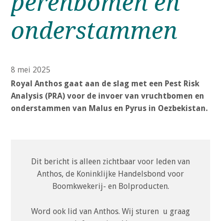
perenbomen en
o
n
onderstammen
a
Inloggen
v
i
g
8 mei 2025
a
Royal Anthos gaat aan de slag met een Pest Risk
t
Analysis (PRA) voor de invoer van vruchtbomen en
i
onderstammen van Malus en Pyrus in Oezbekistan.
o
n
J
u
Dit bericht is alleen zichtbaar voor leden van
m
Anthos, de Koninklijke Handelsbond voor
p
Boomkwekerij- en Bolproducten.
t
o
Word ook lid van Anthos. Wij sturen u graag
m