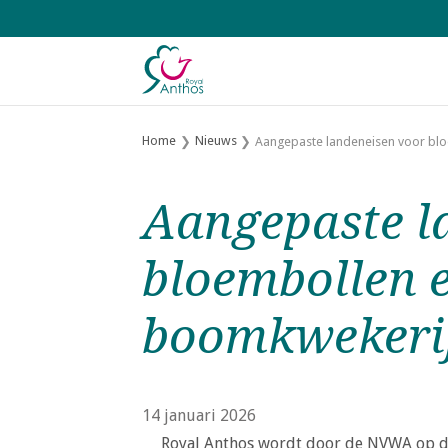
S
l
a
l
i
n
Home
Nieuws
Aangepaste landeneisen voor bl
k
s
Aangepaste l
o
v
bloembollen 
e
r
boomkwekeri
J
u
m
p
14 januari 2026
t
Royal Anthos wordt door de NVWA op de