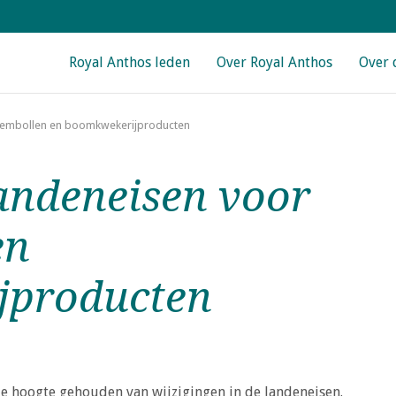
Main navigation
Royal Anthos leden
Over Royal Anthos
Over 
oembollen en boomkwekerijproducten
andeneisen voor
en
jproducten
 hoogte gehouden van wijzigingen in de landeneisen.