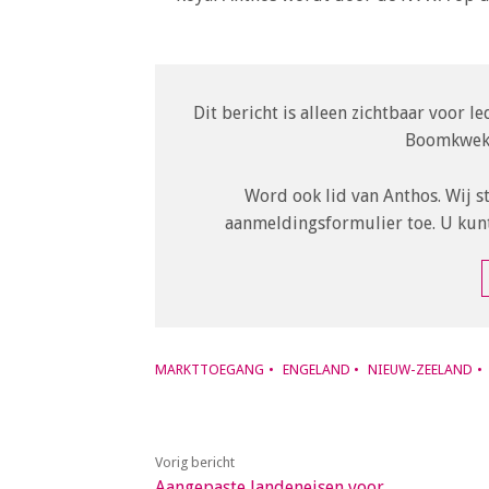
o
n
a
v
Dit bericht is alleen zichtbaar voor 
i
Boomkweke
g
a
Word ook lid van Anthos. Wij s
t
aanmeldingsformulier toe. U kun
i
o
n
J
u
m
MARKTTOEGANG
ENGELAND
NIEUW-ZEELAND
p
t
o
Vorig bericht
m
Aangepaste landeneisen voor