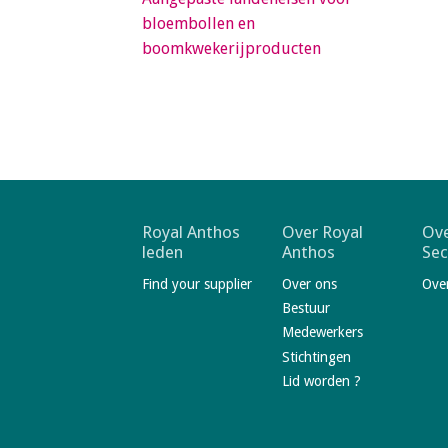
a
bloembollen en
i
boomkwekerijproducten
n
c
o
n
t
e
n
t
F
Royal Anthos
Over Royal
Ove
leden
Anthos
Sec
o
Find your supplier
Over ons
Ove
o
Bestuur
t
Medewerkers
e
Stichtingen
r
Lid worden ?
n
a
V