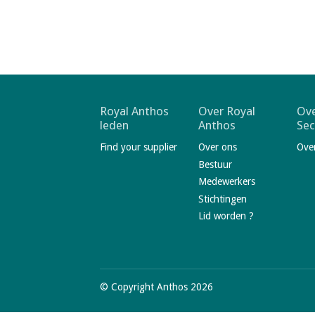
a
i
n
c
o
n
t
F
Royal Anthos
Over Royal
Ove
leden
Anthos
Sec
e
o
n
Find your supplier
Over ons
Ove
o
t
Bestuur
t
Medewerkers
e
Stichtingen
r
Lid worden ?
n
a
V
v
i
s
© Copyright Anthos 2026
i
i
t
g
o