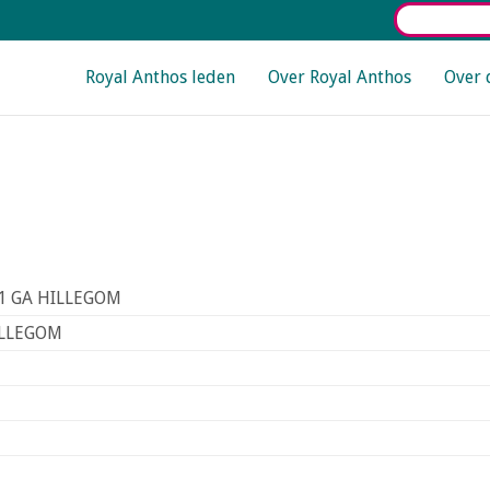
Select La
Main navigation
Royal Anthos leden
Over Royal Anthos
Over 
181 GA HILLEGOM
ILLEGOM