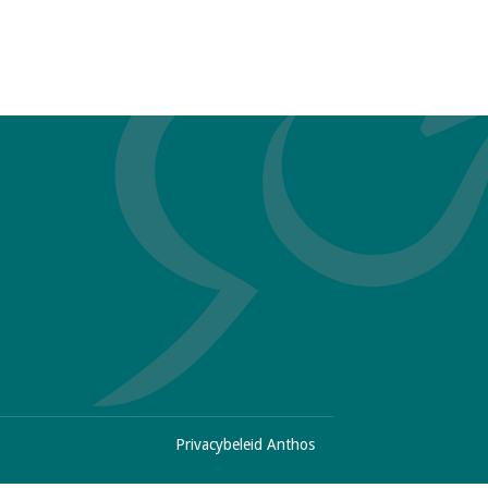
F
Privacybeleid Anthos
o