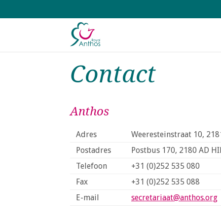
S
l
a
l
i
Contact
n
k
s
o
Anthos
v
e
Adres
Weeresteinstraat 10, 2
r
Postadres
Postbus 170, 2180 AD H
J
Telefoon
+31 (0)252 535 080
u
Fax
+31 (0)252 535 088
m
E-mail
secretariaat@anthos.org
p
t