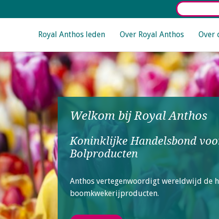
Select La
Main navigation
Royal Anthos leden
Over Royal Anthos
Over 
Welkom bij Royal Anthos
Koninklijke Handelsbond voo
Bolproducten
Anthos vertegenwoordigt wereldwijd de h
boomkwekerijproducten.