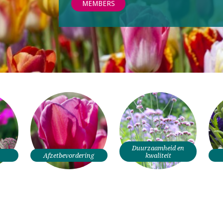
MEMBERS
Duurzaamheid en
Afzetbevordering
kwaliteit