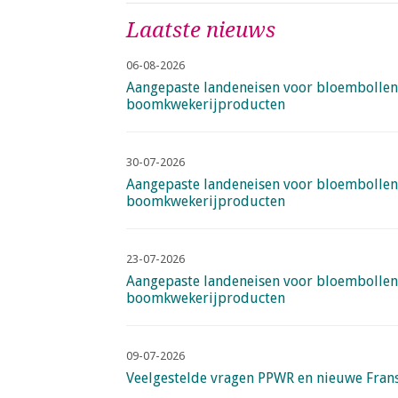
a
Laatste nieuws
i
n
06-08-2026
c
Aangepaste landeneisen voor bloembollen
o
boomkwekerijproducten
n
t
e
30-07-2026
n
Aangepaste landeneisen voor bloembollen
boomkwekerijproducten
t
23-07-2026
Aangepaste landeneisen voor bloembollen
boomkwekerijproducten
09-07-2026
Veelgestelde vragen PPWR en nieuwe Fran