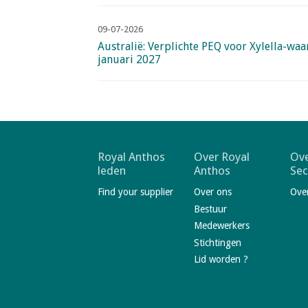
09-07-2026
Australië: Verplichte PEQ voor Xylella-wa
januari 2027
F
Royal Anthos
Over Royal
Ove
leden
Anthos
Sec
o
Find your supplier
Over ons
Ove
o
Bestuur
t
Medewerkers
e
Stichtingen
r
Lid worden ?
n
a
V