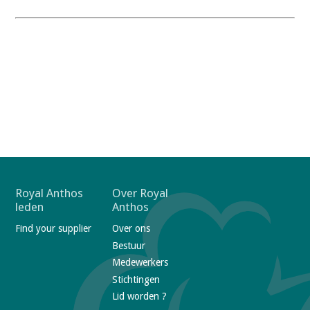
F
Royal Anthos
Over Royal
leden
Anthos
o
Find your supplier
Over ons
o
Bestuur
t
Medewerkers
e
Stichtingen
r
Lid worden ?