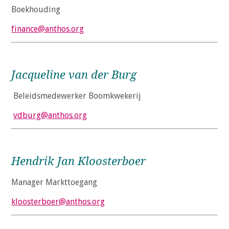
a
Boekhouding
i
n
finance@anthos.org
c
o
n
Jacqueline van der Burg
t
e
Beleidsmedewerker Boomkwekerij
n
vdburg@anthos.org
t
Hendrik Jan Kloosterboer
Manager Markttoegang
kloosterboer@anthos.org