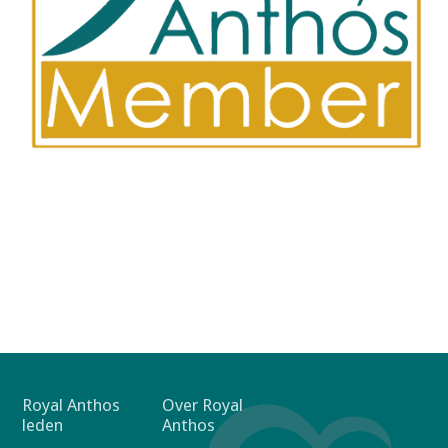
F
Royal Anthos
Over Royal
leden
Anthos
o