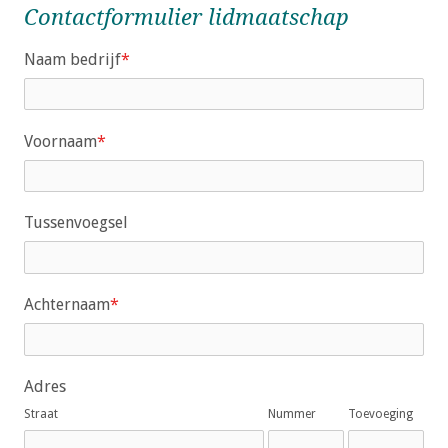
o
Contactformulier lidmaatschap
n
Thema's
a
Naam bedrijf
*
Mijn Anthos
v
i
g
Voornaam
*
a
Zoek
t
i
Tussenvoegsel
o
Inloggen
n
J
u
Achternaam
*
m
p
t
Adres
o
Straat
Nummer
Toevoeging
m