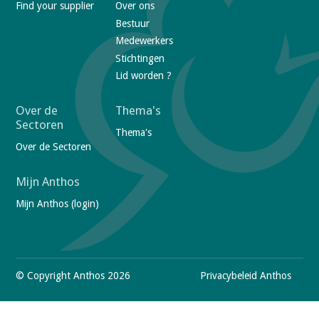
Find your supplier
Over ons
o
Bestuur
t
Medewerkers
e
Stichtingen
r
Lid worden ?
n
a
Over de
Thema's
Sectoren
v
Thema's
Over de Sectoren
i
g
Mijn Anthos
a
Mijn Anthos (login)
t
i
V
o
i
n
s
© Copyright Anthos 2026
F
Privacybeleid Anthos
i
t
o
o
u