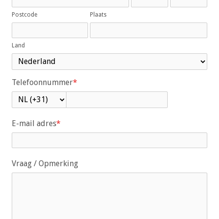
a
i
Postcode
Plaats
n
c
Land
o
n
t
Telefoonnummer
*
e
n
t
E-mail adres
*
Vraag / Opmerking