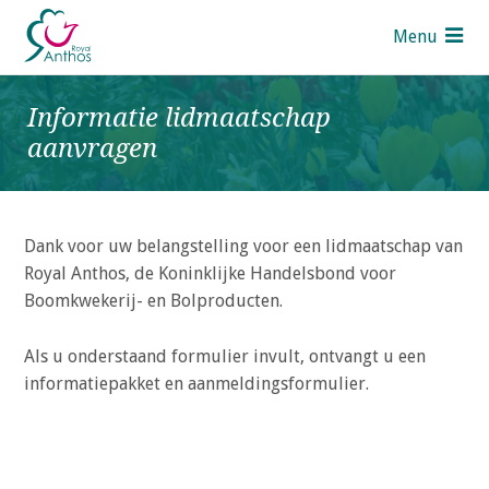
S
Menu
l
a
Pers
l
Informatie lidmaatschap
i
Contact
aanvragen
n
UK
k
s
Royal Anthos leden
o
Dank voor uw belangstelling voor een lidmaatschap van
v
Over Royal Anthos
Royal Anthos, de Koninklijke Handelsbond voor
e
Over ons
Boomkwekerij- en Bolproducten.
r
Bestuur
Als u onderstaand formulier invult, ontvangt u een
J
Medewerkers
informatiepakket en aanmeldingsformulier.
u
Stichtingen
m
Lid worden ?
p
t
Over de Sectoren