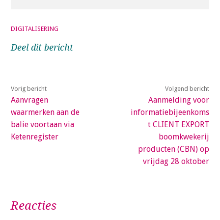
a
i
n
DIGITALISERING
c
Deel dit bericht
o
n
t
e
Vorig bericht
Volgend bericht
Aanvragen
Aanmelding voor
n
waarmerken aan de
informatiebijeenkoms
t
balie voortaan via
t CLIENT EXPORT
Ketenregister
boomkwekerij
producten (CBN) op
vrijdag 28 oktober
Reacties