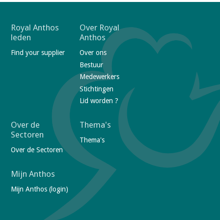
F
Royal Anthos
Over Royal
leden
Anthos
o
Find your supplier
Over ons
o
Bestuur
t
Medewerkers
e
Stichtingen
r
Lid worden ?
n
a
Over de
Thema's
Sectoren
v
Thema's
Over de Sectoren
i
g
Mijn Anthos
a
Mijn Anthos (login)
t
i
V