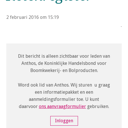
o
n
a
2 februari 2016 om 15:19
Inloggen
v
.
i
g
a
t
Dit bericht is alleen zichtbaar voor leden van
i
Anthos, de Koninklijke Handelsbond voor
o
Boomkwekerij- en Bolproducten.
n
J
Word ook lid van Anthos. Wij sturen u graag
u
een informatiepakket en een
m
aanmeldingsformulier toe. U kunt
p
daarvoor
ons aanvraagformulier
gebruiken.
t
o
Inloggen
m