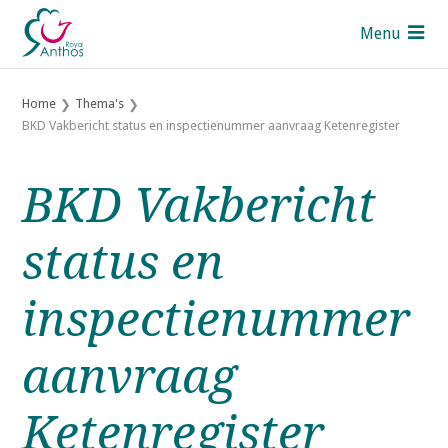
S
Menu
l
a
Pers
l
Home
Thema's
i
Contact
BKD Vakbericht status en inspectienummer aanvraag Ketenregister
n
UK
k
s
BKD Vakbericht
Royal Anthos leden
o
v
Over Royal Anthos
status en
e
Over de Sectoren
r
inspectienummer
Thema's
J
u
Mijn Anthos
aanvraag
m
p
Ketenregister
t
Zoek