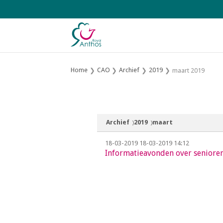
S
l
a
l
i
n
Home
CAO
Archief
2019
maart 2019
k
s
o
v
Archief
2019
maart
e
r
18-03-2019
18-03-2019 14:12
Informatieavonden over seniore
J
u
m
p
t