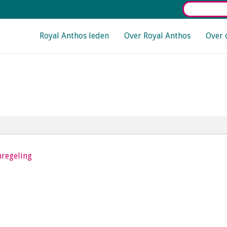
Select La
Main navigation
Royal Anthos leden
Over Royal Anthos
Over 
nregeling