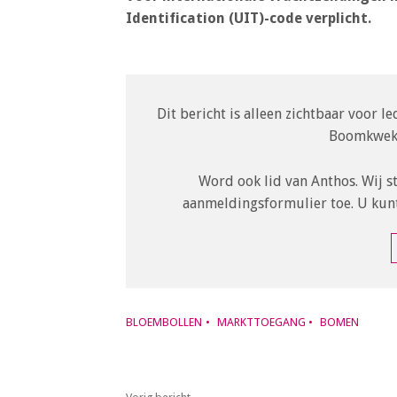
o
Identification (UIT)-code verplicht.
n
a
v
i
Dit bericht is alleen zichtbaar voor 
g
Boomkweke
a
t
Word ook lid van Anthos. Wij s
i
aanmeldingsformulier toe. U kun
o
n
J
u
m
p
BLOEMBOLLEN
MARKTTOEGANG
BOMEN
t
o
m