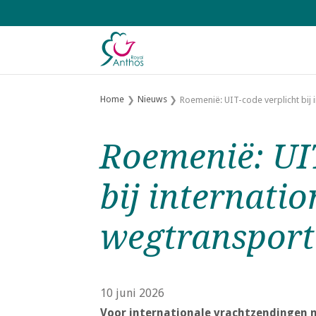
S
l
a
l
i
n
Home
Nieuws
Roemenië: UIT-code verplicht bij 
k
s
Roemenië: UIT
o
v
bij internati
e
r
wegtransport
J
u
m
p
10 juni 2026
t
Voor internationale vrachtzendingen n