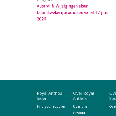
Vorig bericht
a
Australië: Wijzigingen eisen
i
boomkwekerijproducten vanaf 17 juni
n
2026
c
o
n
t
e
n
t
F
Royal Anthos
Over Royal
Ove
leden
Anthos
Sec
o
Find your supplier
Over ons
Ove
o
Bestuur