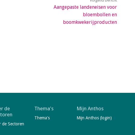
Volgend bericht
Aangepaste landeneisen voor
bloembollen en
boomkwekerijproducten
r de
Thema's
Mijn Anthos
toren
Thema's
Mijn Anthos (login)
r de Sectoren