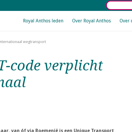
Select La
Main navigation
Royal Anthos leden
Over Royal Anthos
Over 
internationaal wegtransport
-code verplicht
onaal
aar, van óf via Roemenië is een Unique Transport