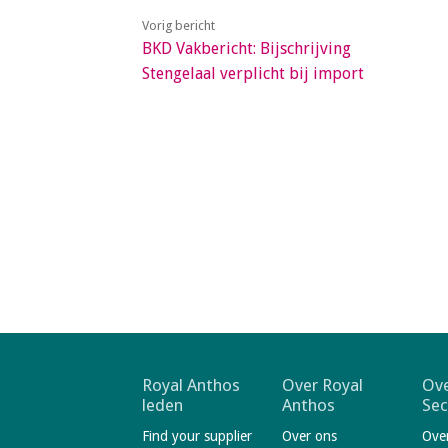
a
Vorig bericht
i
BKD Vakbericht: Bijschrijving
n
Stengelaal verplicht bij import
c
o
n
t
e
n
t
F
Royal Anthos
Over Royal
Ove
leden
Anthos
Sec
o
Find your supplier
Over ons
Ove
o