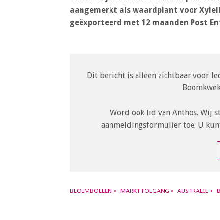
o
aangemerkt als waardplant voor Xylell
n
geëxporteerd met 12 maanden Post Ent
a
v
i
g
Dit bericht is alleen zichtbaar voor 
a
Boomkweke
t
i
Word ook lid van Anthos. Wij s
o
aanmeldingsformulier toe. U kun
n
J
u
m
p
t
BLOEMBOLLEN
MARKTTOEGANG
AUSTRALIE
o
m