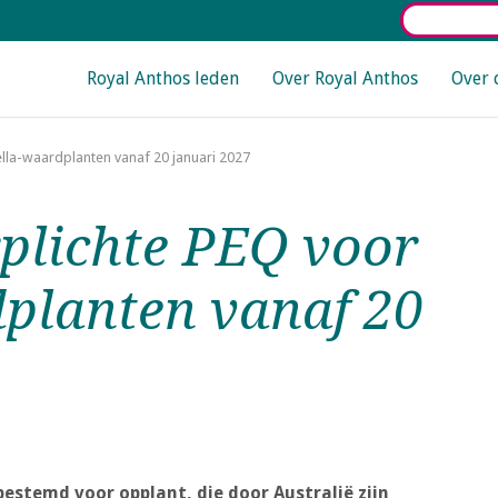
Select La
Main navigation
Royal Anthos leden
Over Royal Anthos
Over 
lella-waardplanten vanaf 20 januari 2027
rplichte PEQ voor
dplanten vanaf 20
estemd voor opplant, die door Australië zijn