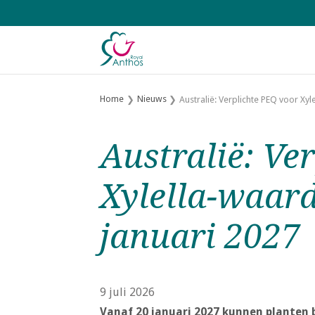
S
l
a
l
i
n
Home
Nieuws
Australië: Verplichte PEQ voor Xy
k
s
Australië: Ve
o
v
Xylella-waar
e
r
januari 2027
J
u
m
p
9 juli 2026
t
Vanaf 20 januari 2027 kunnen planten b