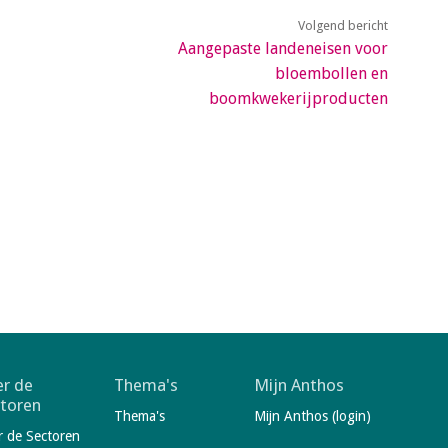
Volgend bericht
Aangepaste landeneisen voor
bloembollen en
boomkwekerijproducten
r de
Thema's
Mijn Anthos
toren
Thema's
Mijn Anthos (login)
r de Sectoren