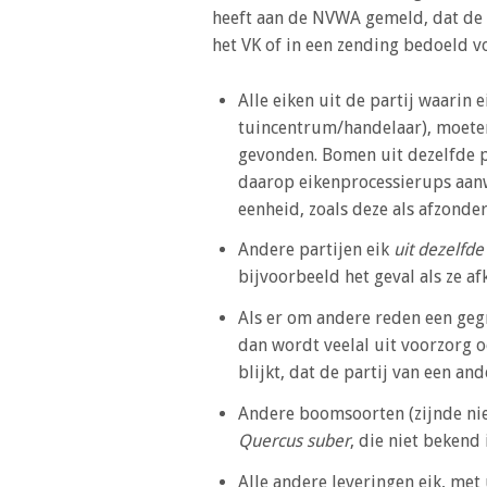
o
heeft aan de NVWA gemeld, dat de 
n
het VK of in een zending bedoeld v
a
v
Alle eiken uit de partij waarin 
i
tuincentrum/handelaar), moeten
g
gevonden. Bomen uit dezelfde pa
a
daarop eikenprocessierups aanwe
t
eenheid, zoals deze als afzonder
i
o
Andere partijen eik
uit dezelfde
n
bijvoorbeeld het geval als ze af
J
Als er om andere reden een geg
u
dan wordt veelal uit voorzorg o
m
blijkt, dat de partij van een and
p
t
Andere boomsoorten (zijnde niet
o
Quercus suber
, die niet bekend
m
Alle andere leveringen eik, met