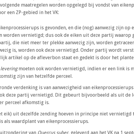
volgende maatregelen worden opgelegd bij vondst van eikenpr
oor een ZP-gebied in het VK:
eikenprocessierups is gevonden, en die (nog) aanwezig zijn op ee
 worden vernietigd; dus ook de eiken uit deze partij waarop 
rtij, die niet meer ter plekke aanwezig zijn, worden getraceer
zig is, worden ook deze vernietigd. Onder partij wordt versta
lijk artikel op de afleverbon staat en gedekt is door het plant
 levering
moeten ook worden vernietigd, indien er een link is me
komstig zijn van hetzelfde perceel.
ronde verdenking is van aanwezigheid van eikenprocessierups 
ok deze partij vernietigd. Dit gebeurt bijvoorbeeld als uit de
er perceel afkomstig is.
 eik) uit dezelfde zending hoeven in principe niet vernietigd 
 is als waardplant van eikenprocessierups.
 uitzondering van
Quercus suber
, geleverd aan het VK na 1 se