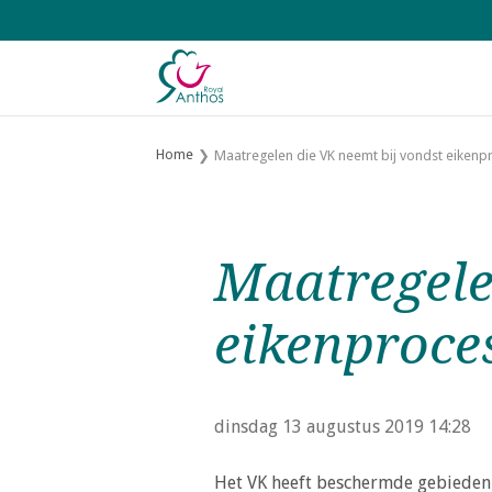
S
l
a
l
i
n
Home
Maatregelen die VK neemt bij vondst eikenp
k
s
o
v
Maatregele
e
r
eikenproce
J
u
m
dinsdag 13 augustus 2019
14:28
p
t
Het VK heeft beschermde gebieden 