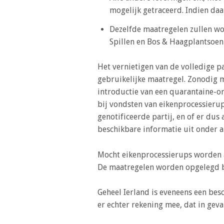
a
mogelijk getraceerd. Indien da
i
n
Dezelfde maatregelen zullen wo
c
Spillen en Bos & Haagplantsoen
o
n
Het vernietigen van de volledige p
t
gebruikelijke maatregel. Zonodig
e
introductie van een quarantaine-o
n
bij vondsten van eikenprocessierups
t
genotificeerde partij, en of er dus
beschikbare informatie uit onder a
Mocht eikenprocessierups worden a
De maatregelen worden opgelegd bij
Geheel Ierland is eveneens een be
er echter rekening mee, dat in geva