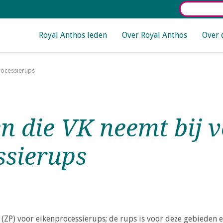
Select La
Main navigation
Royal Anthos leden
Over Royal Anthos
Over 
rocessierups
n die VK neemt bij 
ssierups
(ZP) voor eikenprocessierups; de rups is voor deze gebieden