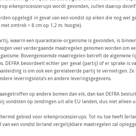
arop eiken­processierups wordt gevonden, zullen daarop deze
rden opgelegd in geval van een vondst op eiken die nog wel 
 met omtrek < 8 cm op 1,2 m. hoogte).
artij, waarin een quarantaine-organisme is gevonden, is binn
 mogen veel verdergaande maatregelen genomen worden om ee
rganisme. Bovengenoemde maatregelen betreft de algemene li
. DEFRA beoordeelt echter per geval (partij) of er sprake is van
 aanleiding is om ook een gerelateerde partij te vernietigen. Ze
ndere leveringsnota’s en andere leveringsgegevens.
angetroffen op andere bomen dan eik, dan kan DEFRA besluite
 vondsten op zendingen uit alle EU landen, dus niet alleen u
schermd gebied voor eikenprocessierups. Tot nu toe heeft Ier
l van een vondst Ierland vergelijkbare maatregelen zal oplegge