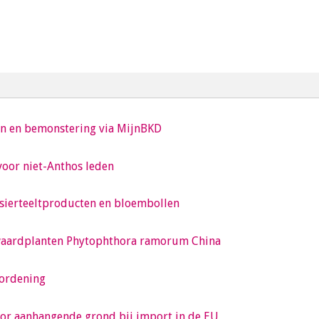
en en bemonstering via MijnBKD
oor niet-Anthos leden
 sierteeltproducten en bloembollen
s waardplanten Phytophthora ramorum China
ordening
oor aanhangende grond bij import in de EU