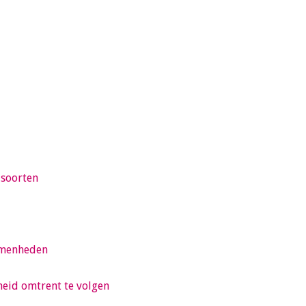
 soorten
komenheden
heid omtrent te volgen