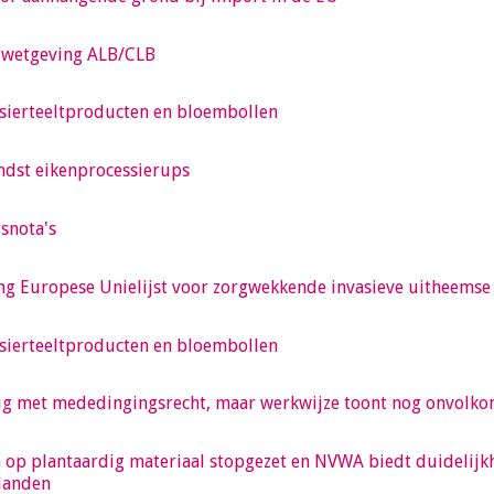
 wetgeving ALB/CLB
 sierteeltproducten en bloembollen
ndst eikenprocessierups
snota's
ng Europese Unielijst voor zorgwekkende invasieve uitheemse
 sierteeltproducten en bloembollen
jdig met mededingingsrecht, maar werkwijze toont nog onvol
op plantaardig materiaal stopgezet en NVWA biedt duidelijk
-landen