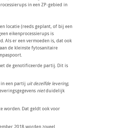
ocessierups in een ZP-gebied in
Inloggen
n locatie (reeds geplant, of bij een
geen eikenprocessierups is
d. Als er een vermoeden is, dat ook
an de kleinste fytosanitaire
enpaspoort.
t de genotificeerde partij. Dit is
in een partij
uit dezelfde levering
,
 leveringsgegevens
niet
duidelijk
te worden. Dat geldt ook voor
ptember 2018 worden zoveel