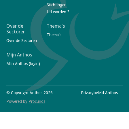
e
Stichtingen
r
Lid worden ?
n
a
Over de
Thema's
Sectoren
v
Thema's
Over de Sectoren
i
g
Mijn Anthos
a
Mijn Anthos (login)
t
i
V
o
i
n
s
© Copyright Anthos 2026
F
Privacybeleid Anthos
i
t
o
Powered by
Procurios
o
u
o
r
t
s
o
e
c