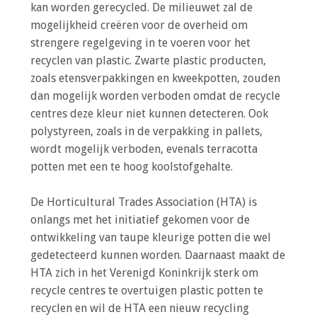
a
kan worden gerecycled. De milieuwet zal de
i
mogelijkheid creëren voor de overheid om
n
strengere regelgeving in te voeren voor het
c
recyclen van plastic. Zwarte plastic producten,
o
zoals etensverpakkingen en kweekpotten, zouden
n
dan mogelijk worden verboden omdat de recycle
t
centres deze kleur niet kunnen detecteren. Ook
e
polystyreen, zoals in de verpakking in pallets,
n
wordt mogelijk verboden, evenals terracotta
t
potten met een te hoog koolstofgehalte.
De Horticultural Trades Association (HTA) is
onlangs met het initiatief gekomen voor de
ontwikkeling van taupe kleurige potten die wel
gedetecteerd kunnen worden. Daarnaast maakt de
HTA zich in het Verenigd Koninkrijk sterk om
recycle centres te overtuigen plastic potten te
recyclen en wil de HTA een nieuw recycling