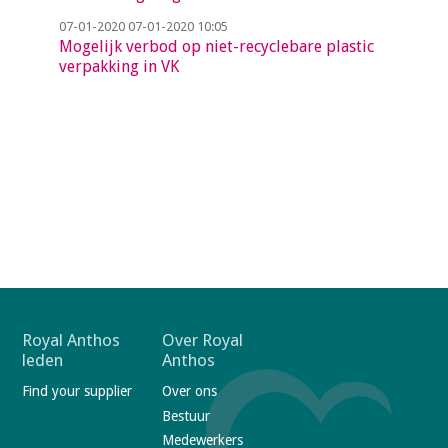
07-01-2020
07-01-2020 10:05
Mogelijk verbod op niet-recyclebare plastic
verpakking in VK
F
Royal Anthos
Over Royal
leden
Anthos
o
Find your supplier
Over ons
o
Bestuur
t
Medewerkers