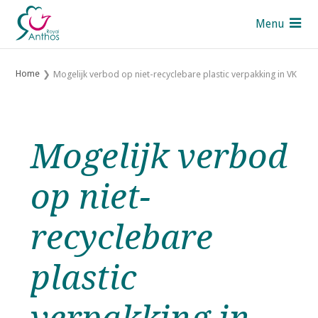
S
Menu
l
a
Pers
l
Home
Mogelijk verbod op niet-recyclebare plastic verpakking in VK
i
Contact
n
UK
k
s
Royal Anthos leden
Mogelijk verbod
o
v
Over Royal Anthos
op niet-
e
Over de Sectoren
r
Thema's
recyclebare
J
u
Mijn Anthos
plastic
m
p
t
Zoek