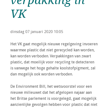
verpakking in
o
n
VK
a
Inloggen
v
i
g
dinsdag 07 januari 2020
10:05
a
t
Het VK gaat mogelijk nieuwe regelgeving invoeren
i
waarmee plastic dat niet gerecycled kan worden,
o
kan worden verboden. Verpakkingen van zwart
n
plastic, dat moeilijk voor recycling te detecteren
J
is vanwege het hoge gehalte koolstofpigment, zal
u
dan mogelijk ook worden verboden.
m
p
De Environment Bill, het wetsvoorstel voor een
t
nieuwe milieuwet dat het afgelopen najaar aan
o
het Britse parlement is voorgelegd, gaat mogelijk
m
aanzienlijke gevolgen hebben voor plastic dat niet