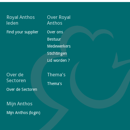
F
Royal Anthos
Over Royal
leden
Anthos
o
Find your supplier
Over ons
o
Bestuur
t
Medewerkers
e
Stichtingen
r
Lid worden ?
n
a
Over de
Thema's
Sectoren
v
Thema's
Over de Sectoren
i
g
Mijn Anthos
a
Mijn Anthos (login)
t
i