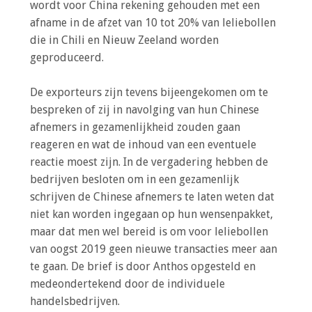
a
wordt voor China rekening gehouden met een
i
afname in de afzet van 10 tot 20% van leliebollen
n
die in Chili en Nieuw Zeeland worden
c
geproduceerd.
o
n
De exporteurs zijn tevens bijeengekomen om te
t
bespreken of zij in navolging van hun Chinese
e
afnemers in gezamenlijkheid zouden gaan
n
reageren en wat de inhoud van een eventuele
t
reactie moest zijn. In de vergadering hebben de
bedrijven besloten om in een gezamenlijk
schrijven de Chinese afnemers te laten weten dat
niet kan worden ingegaan op hun wensenpakket,
maar dat men wel bereid is om voor leliebollen
van oogst 2019 geen nieuwe transacties meer aan
te gaan. De brief is door Anthos opgesteld en
medeondertekend door de individuele
handelsbedrijven.