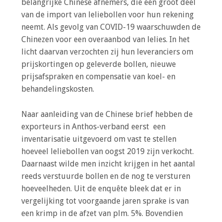
belangrijke Chinese afnemers, die een groot deel
o
van de import van leliebollen voor hun rekening
n
neemt. Als gevolg van COVID-19 waarschuwden de
a
Inloggen
Chinezen voor een overaanbod van lelies. In het
v
licht daarvan verzochten zij hun leveranciers om
i
prijskortingen op geleverde bollen, nieuwe
g
prijsafspraken en compensatie van koel- en
a
behandelingskosten.
t
i
o
Naar aanleiding van de Chinese brief hebben de
n
exporteurs in Anthos-verband eerst een
J
inventarisatie uitgevoerd om vast te stellen
u
hoeveel leliebollen van oogst 2019 zijn verkocht.
m
Daarnaast wilde men inzicht krijgen in het aantal
p
reeds verstuurde bollen en de nog te versturen
t
hoeveelheden. Uit de enquête bleek dat er in
o
vergelijking tot voorgaande jaren sprake is van
m
een krimp in de afzet van plm. 5%. Bovendien