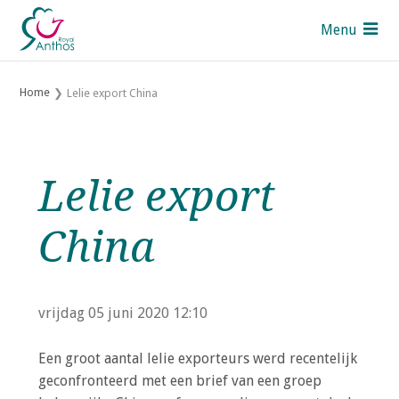
S
Menu
l
a
Pers
l
Home
Lelie export China
i
Contact
n
UK
k
s
Royal Anthos leden
Lelie export
o
v
Over Royal Anthos
China
e
Over de Sectoren
r
Thema's
J
vrijdag 05 juni 2020
12:10
u
Mijn Anthos
m
Een groot aantal lelie exporteurs werd recentelijk
p
geconfronteerd met een brief van een groep
t
Zoek