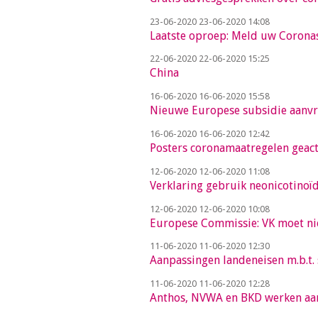
a
i
23-06-2020
23-06-2020 14:08
Laatste oproep: Meld uw Corona
n
c
22-06-2020
22-06-2020 15:25
China
o
n
16-06-2020
16-06-2020 15:58
Nieuwe Europese subsidie aanvr
t
e
16-06-2020
16-06-2020 12:42
n
Posters coronamaatregelen geac
t
12-06-2020
12-06-2020 11:08
Verklaring gebruik neonicotinoï
12-06-2020
12-06-2020 10:08
Europese Commissie: VK moet nie
11-06-2020
11-06-2020 12:30
Aanpassingen landeneisen m.b.t.
11-06-2020
11-06-2020 12:28
Anthos, NVWA en BKD werken aan 