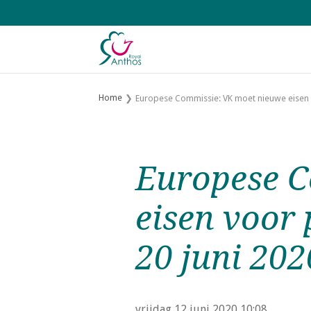
S
l
a
l
i
n
Home
Europese Commissie: VK moet nieuwe eisen v
k
s
o
v
Europese C
e
r
eisen voor 
J
20 juni 202
u
m
p
t
vrijdag 12 juni 2020
10:08