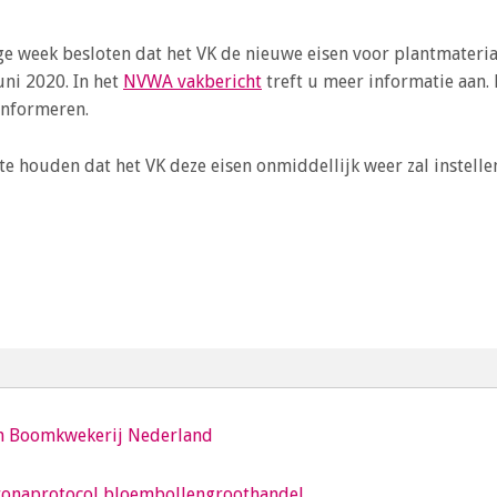
e week besloten dat het VK de nieuwe eisen voor plantmateriaa
uni 2020. In het
NVWA vakbericht
treft u meer informatie aan. 
informeren.
te houden dat het VK deze eisen onmiddellijk weer zal instell
n Boomkwekerij Nederland
oronaprotocol bloembollengroothandel