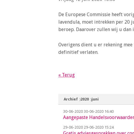
o
n
De Europese Commissie heeft vorig
a
lavendula, moet intrekken per 20 j
v
beroep. Daarover zullen wij u dan 
i
g
Overigens dient u er rekening mee 
a
definitief verlaten.
t
i
o
« Terug
n
J
u
m
Archief
2020
juni
p
30-06-2020
30-06-2020 16:40
t
Aangepaste Handelsvoorwaarde
o
29-06-2020
29-06-2020 15:24
m
Gratis adviesgesprekken over c