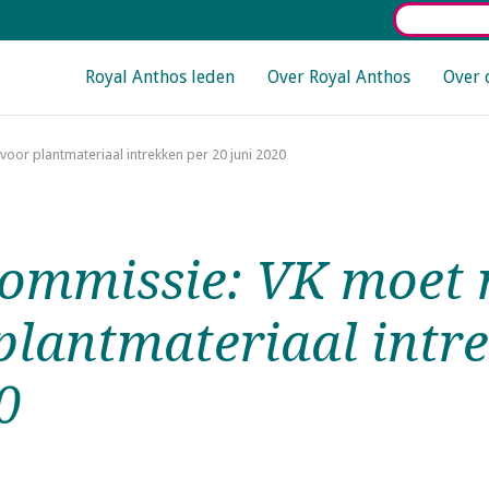
Select La
Main navigation
Royal Anthos leden
Over Royal Anthos
Over 
oor plantmateriaal intrekken per 20 juni 2020
ommissie: VK moet 
plantmateriaal intr
0