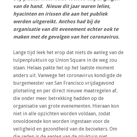
a
van de hand. Nieuw dit jaar waren lelies,
i
hyacinten en irissen die aan het publiek
n
werden uitgereikt. Anthos had bij de
c
organisatie van dit evenement echter ook te
o
maken met de gevolgen van het coronavirus.
n
t
Lange tijd leek het erop dat niets de aanleg van de
e
tulpenpluktuin op Union Square in de weg zou
n
staan. Helaas pakte het op het laatste moment
t
anders uit. Vanwege het coronavirus kondigde de
burgemeester van San Francisco vrijdagavond
plotseling en per direct nieuwe maatregelen af,
die onder meer betrekking hadden op de
organisatie van grote evenementen. Hieraan kon
niet in alle opzichten worden voldaan, zodat
onvoldoende kon worden ingestaan voor de
veiligheid en gezondheid van de bezoekers. Om
die reden is de aanleg van de pluktuin niet