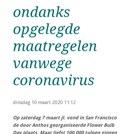
o
ondanks
n
a
Inloggen
opgelegde
v
i
g
maatregelen
a
t
vanwege
i
o
coronavirus
n
J
u
m
dinsdag 10 maart 2020
11:12
p
t
Op zaterdag 7 maart jl. vond in San Francisco
o
de door Anthos georganiseerde Flower Bulb
m
Day plaats. Maar liefst 100.000 tulpen gingen