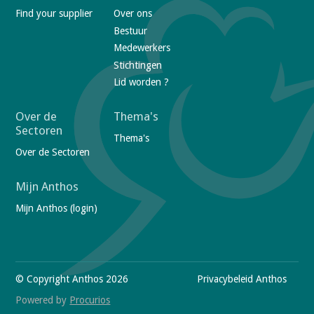
o
Find your supplier
Over ons
o
Bestuur
t
Medewerkers
e
Stichtingen
r
Lid worden ?
n
a
Over de
Thema's
Sectoren
v
Thema's
Over de Sectoren
i
g
Mijn Anthos
a
Mijn Anthos (login)
t
i
V
o
i
n
s
© Copyright Anthos 2026
F
Privacybeleid Anthos
i
t
o
Powered by
Procurios
o