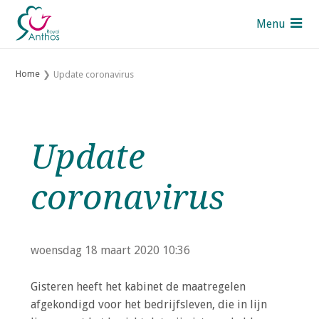
S
Menu
l
a
Pers
l
Home
Update coronavirus
i
Contact
n
UK
k
s
Royal Anthos leden
Update
o
v
Over Royal Anthos
coronavirus
e
Over de Sectoren
r
Thema's
J
woensdag 18 maart 2020
10:36
u
Mijn Anthos
m
Gisteren heeft het kabinet de maatregelen
p
afgekondigd voor het bedrijfsleven, die in lijn
t
Zoek