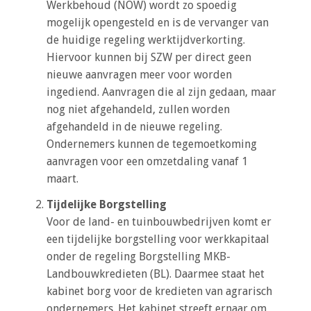
a
Werkbehoud (NOW) wordt zo spoedig
i
mogelijk opengesteld en is de vervanger van
n
de huidige regeling werktijdverkorting.
c
Hiervoor kunnen bij SZW per direct geen
o
nieuwe aanvragen meer voor worden
n
ingediend. Aanvragen die al zijn gedaan, maar
t
nog niet afgehandeld, zullen worden
e
afgehandeld in de nieuwe regeling.
n
Ondernemers kunnen de tegemoetkoming
t
aanvragen voor een omzetdaling vanaf 1
maart.
Tijdelijke Borgstelling
Voor de land- en tuinbouwbedrijven komt er
een tijdelijke borgstelling voor werkkapitaal
onder de regeling Borgstelling MKB-
Landbouwkredieten (BL). Daarmee staat het
kabinet borg voor de kredieten van agrarisch
ondernemers. Het kabinet streeft ernaar om