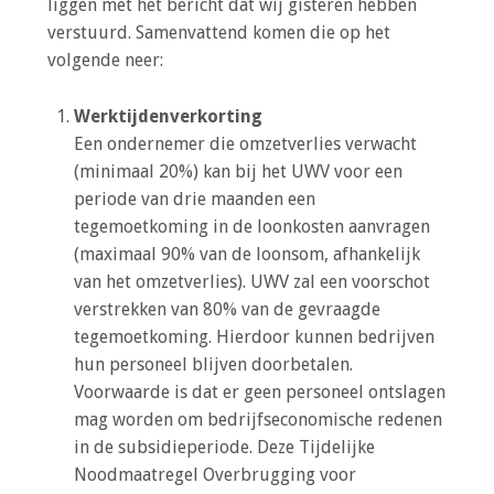
liggen met het bericht dat wij gisteren hebben
o
verstuurd. Samenvattend komen die op het
n
volgende neer:
a
Inloggen
v
i
Werktijdenverkorting
g
Een ondernemer die omzetverlies verwacht
a
(minimaal 20%) kan bij het UWV voor een
t
periode van drie maanden een
i
tegemoetkoming in de loonkosten aanvragen
o
(maximaal 90% van de loonsom, afhankelijk
n
van het omzetverlies). UWV zal een voorschot
J
verstrekken van 80% van de gevraagde
u
tegemoetkoming. Hierdoor kunnen bedrijven
m
hun personeel blijven doorbetalen.
p
Voorwaarde is dat er geen personeel ontslagen
t
mag worden om bedrijfseconomische redenen
o
in de subsidieperiode. Deze Tijdelijke
m
Noodmaatregel Overbrugging voor