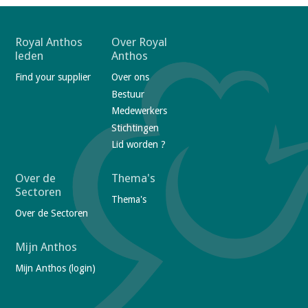
F
Royal Anthos
Over Royal
leden
Anthos
o
Find your supplier
Over ons
o
Bestuur
t
Medewerkers
e
Stichtingen
r
Lid worden ?
n
a
Over de
Thema's
Sectoren
v
Thema's
Over de Sectoren
i
g
Mijn Anthos
a
Mijn Anthos (login)
t
i