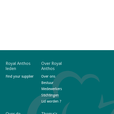
F
Royal Anthos
Over Royal
leden
Anthos
o
Find your supplier
Over ons
o
Bestuur
t
Medewerkers
e
Stichtingen
r
Lid worden ?
n
Over de
Thema's