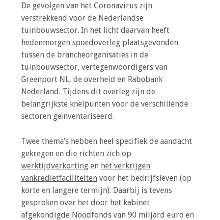
o
De gevolgen van het Coronavirus zijn
n
verstrekkend voor de Nederlandse
a
tuinbouwsector. In het licht daarvan heeft
Inloggen
v
hedenmorgen spoedoverleg plaatsgevonden
i
tussen de brancheorganisaties in de
g
tuinbouwsector, vertegenwoordigers van
a
Greenport NL, de overheid en Rabobank
t
Nederland. Tijdens dit overleg zijn de
i
belangrijkste knelpunten voor de verschillende
o
sectoren geïnventariseerd.
n
J
Twee thema’s hebben heel specifiek de aandacht
u
gekregen en die richten zich op
m
werktijdverkorting
en
het verkrijgen
p
vankredietfaciliteiten
voor het bedrijfsleven (op
t
korte en langere termijn). Daarbij is tevens
o
gesproken over het door het kabinet
m
afgekondigde Noodfonds van 90 miljard euro en