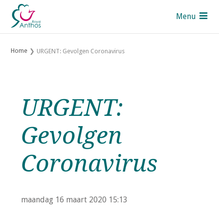
S
Menu
l
a
Pers
l
Home
URGENT: Gevolgen Coronavirus
i
Contact
n
UK
k
s
Royal Anthos leden
URGENT:
o
v
Over Royal Anthos
Gevolgen
e
Over de Sectoren
r
Thema's
Coronavirus
J
u
Mijn Anthos
m
p
maandag 16 maart 2020
15:13
t
Zoek