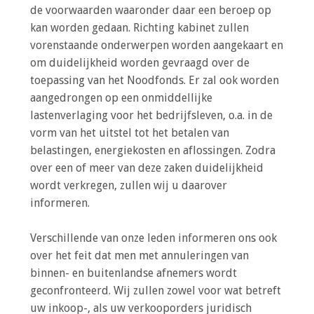
a
de voorwaarden waaronder daar een beroep op
i
kan worden gedaan. Richting kabinet zullen
n
vorenstaande onderwerpen worden aangekaart en
c
om duidelijkheid worden gevraagd over de
o
toepassing van het Noodfonds. Er zal ook worden
n
aangedrongen op een onmiddellijke
t
lastenverlaging voor het bedrijfsleven, o.a. in de
e
vorm van het uitstel tot het betalen van
n
belastingen, energiekosten en aflossingen. Zodra
t
over een of meer van deze zaken duidelijkheid
wordt verkregen, zullen wij u daarover
informeren.
Verschillende van onze leden informeren ons ook
over het feit dat men met annuleringen van
binnen- en buitenlandse afnemers wordt
geconfronteerd. Wij zullen zowel voor wat betreft
uw inkoop-, als uw verkooporders juridisch